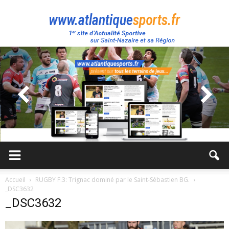
Atlantique
Sport
Accueil
RUGBY F.3: Trignac dominé par le Saint-Sébastien BG.
_DSC3632
_DSC3632