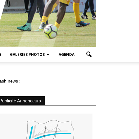
S
GALERIES PHOTOS
AGENDA
ash news :
Publicité Annonceurs