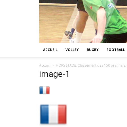
ACCUEIL
VOLLEY
RUGBY
FOOTBALL
Accueil
HORS STADE. Classement des 150 premiers d
image-1