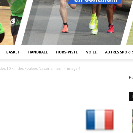
BASKET
HANDBALL
HORS-PISTE
VOILE
AUTRES SPORT
es 10 km des Foulées Nazairiennes.
image-1
Fl