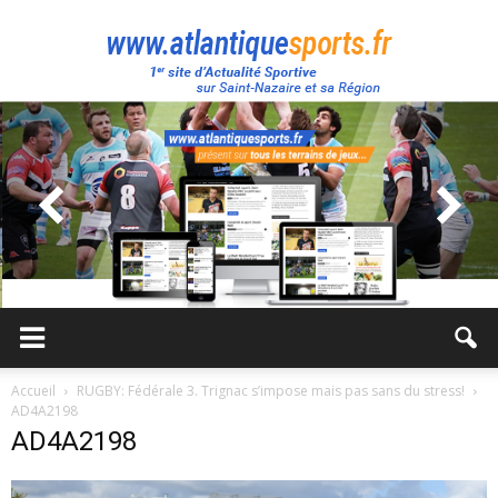
Atlantique
Sport
Accueil
RUGBY: Fédérale 3. Trignac s’impose mais pas sans du stress!
AD4A2198
AD4A2198