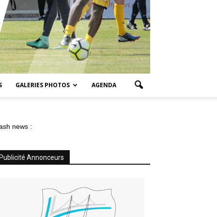
S
GALERIES PHOTOS
AGENDA
ash news :
Publicité Annonceurs