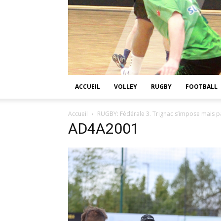
ACCUEIL
VOLLEY
RUGBY
FOOTBALL
Accueil
RUGBY: Fédérale 3. Trignac s’impose mais pa
AD4A2001