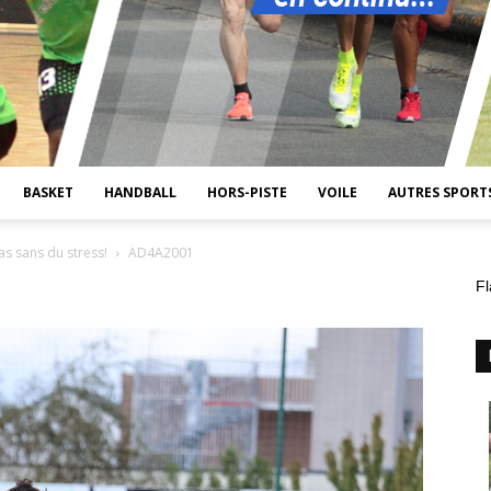
BASKET
HANDBALL
HORS-PISTE
VOILE
AUTRES SPORT
s sans du stress!
AD4A2001
Fl