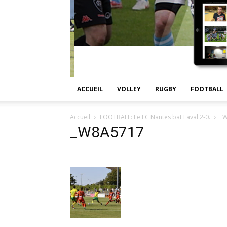
ACCUEIL
VOLLEY
RUGBY
FOOTBALL
Accueil
FOOTBALL: Le FC Nantes bat Laval 2-0.
_
_W8A5717