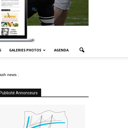
S
GALERIES PHOTOS
AGENDA
ash news :
Publicité Annonceurs