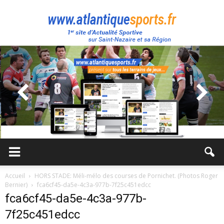
Atlantique
Sport
Accueil
HORS STADE: Méli-mélo des courses de Pornichet. (Photos Roger
Bernier)
fca6cf45-da5e-4c3a-977b-7f25c451edcc
fca6cf45-da5e-4c3a-977b-
7f25c451edcc