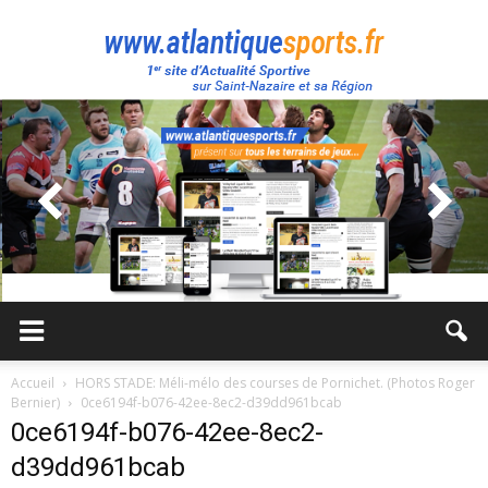
Atlantique
Sport
Accueil
HORS STADE: Méli-mélo des courses de Pornichet. (Photos Roger
Bernier)
0ce6194f-b076-42ee-8ec2-d39dd961bcab
0ce6194f-b076-42ee-8ec2-
d39dd961bcab