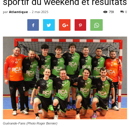
sportif du weekend et résultats
par
Atlantique
-
2 mai 2025
759
0
Guérande-Fans (Photo Roger Bernier)