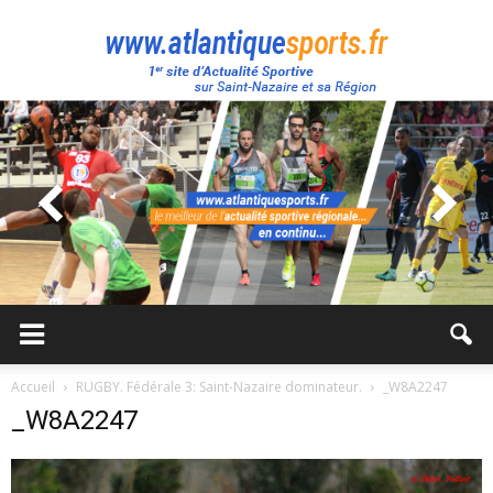
Atlantique
Sport
Accueil
RUGBY. Fédérale 3: Saint-Nazaire dominateur.
_W8A2247
_W8A2247