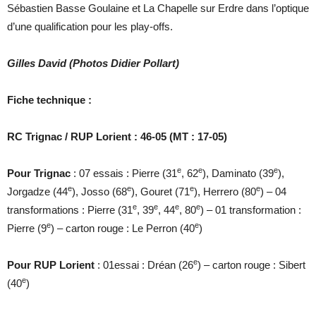
Sébastien Basse Goulaine et La Chapelle sur Erdre dans l’optique
d’une qualification pour les play-offs.
Gilles David (Photos Didier Pollart)
Fiche technique :
RC Trignac / RUP Lorient : 46-05 (MT : 17-05)
e
e
e
Pour Trignac
: 07 essais : Pierre (31
, 62
), Daminato (39
),
e
e
e
e
Jorgadze (44
), Josso (68
), Gouret (71
), Herrero (80
) – 04
e
e
e
e
transformations : Pierre (31
, 39
, 44
, 80
) – 01 transformation :
e
e
Pierre (9
) – carton rouge : Le Perron (40
)
e
Pour RUP Lorient
: 01essai : Dréan (26
) – carton rouge : Sibert
e
(40
)