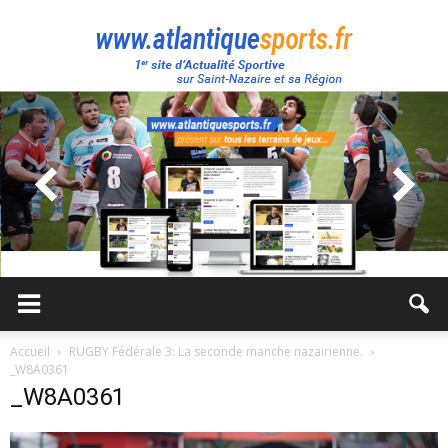
Atlantique
Sport
Accueil
RUGBY Fédérale 3: La seconde manche nazairienne.
_W8A0361
_W8A0361