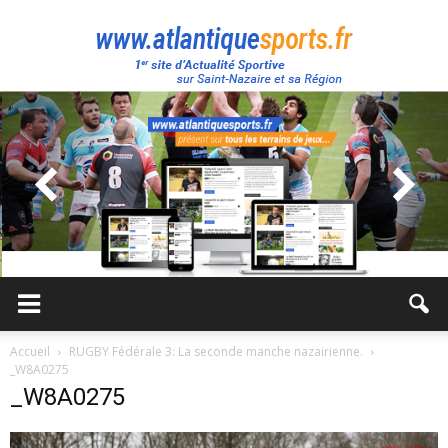
Atlantique
Sport
Accueil
RUGBY Fédérale 3: La seconde manche nazairienne.
_W8A0275
_W8A0275