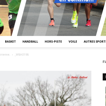
BASKET
HANDBALL
HORS-PISTE
VOILE
AUTRES SPORT
irienne.
_W8A0198
Fl