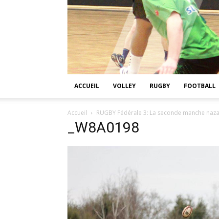
ACCUEIL
VOLLEY
RUGBY
FOOTBALL
Accueil
RUGBY Fédérale 3: La seconde manche naza
_W8A0198