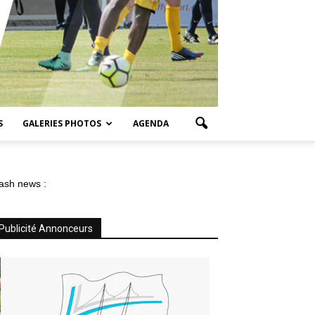
S
GALERIES PHOTOS
AGENDA
ash news :
Publicité Annonceurs