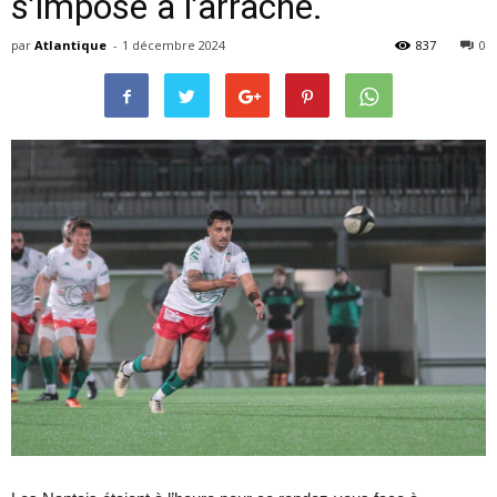
s’impose a l’arraché.
par
Atlantique
-
1 décembre 2024
837
0