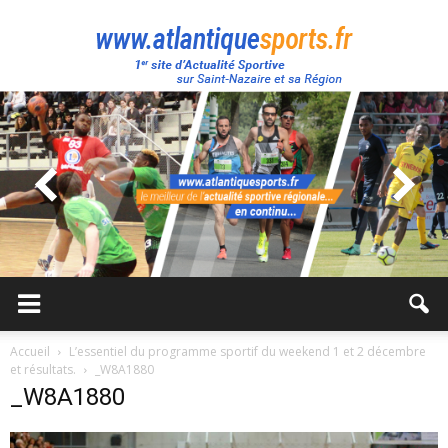
Atlantique
Sport
Accueil
L’essentiel du programme sportif du weekend 1 et 2 décembre
et résultats.
_W8A1880
_W8A1880