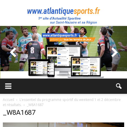
Atlantique
Sport
Accueil
L’essentiel du programme sportif du weekend 1 et 2 décembre
et résultats.
_W8A1687
_W8A1687