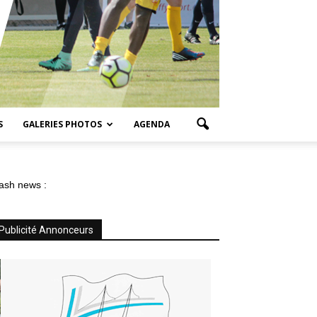
S
GALERIES PHOTOS
AGENDA
ash news :
Publicité Annonceurs