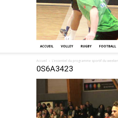
ACCUEIL
VOLLEY
RUGBY
FOOTBALL
Accueil
L’essentiel du programme sportif du weekend
0S6A3423