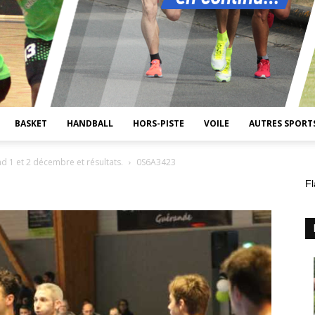
BASKET
HANDBALL
HORS-PISTE
VOILE
AUTRES SPORT
 1 et 2 décembre et résultats.
0S6A3423
Fl