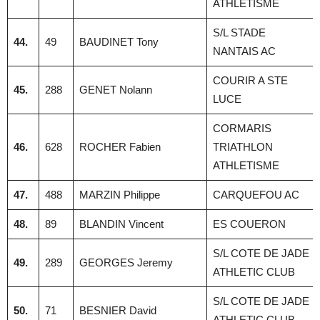
ATHLETISME
S/L STADE
44.
49
BAUDINET Tony
NANTAIS AC
COURIR A STE
45.
288
GENET Nolann
LUCE
CORMARIS
46.
628
ROCHER Fabien
TRIATHLON
ATHLETISME
47.
488
MARZIN Philippe
CARQUEFOU AC
48.
89
BLANDIN Vincent
ES COUERON
S/L COTE DE JADE
49.
289
GEORGES Jeremy
ATHLETIC CLUB
S/L COTE DE JADE
50.
71
BESNIER David
ATHLETIC CLUB