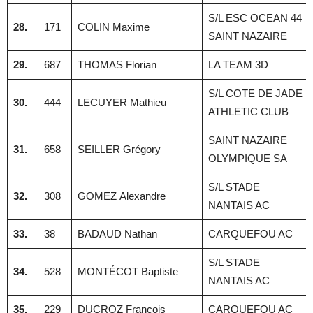
S/L ESC OCEAN 44
28.
171
COLIN Maxime
SAINT NAZAIRE
29.
687
THOMAS Florian
LA TEAM 3D
S/L COTE DE JADE
30.
444
LECUYER Mathieu
ATHLETIC CLUB
SAINT NAZAIRE
31.
658
SEILLER Grégory
OLYMPIQUE SA
S/L STADE
32.
308
GOMEZ Alexandre
NANTAIS AC
33.
38
BADAUD Nathan
CARQUEFOU AC
S/L STADE
34.
528
MONTÉCOT Baptiste
NANTAIS AC
35.
229
DUCROZ Francois
CARQUEFOU AC