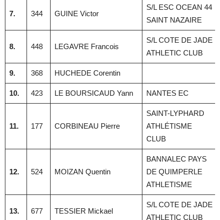
S/L ESC OCEAN 44
7.
344
GUINE Victor
SAINT NAZAIRE
S/L COTE DE JADE
8.
448
LEGAVRE Francois
ATHLETIC CLUB
9.
368
HUCHEDE Corentin
10.
423
LE BOURSICAUD Yann
NANTES EC
SAINT-LYPHARD
11.
177
CORBINEAU Pierre
ATHLÉTISME
CLUB
BANNALEC PAYS
12.
524
MOIZAN Quentin
DE QUIMPERLE
ATHLETISME
S/L COTE DE JADE
13.
677
TESSIER Mickael
ATHLETIC CLUB