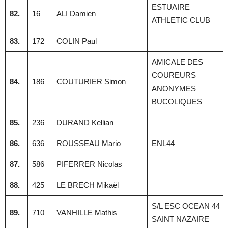
ESTUAIRE
82.
16
ALI Damien
ATHLETIC CLUB
83.
172
COLIN Paul
AMICALE DES
COUREURS
84.
186
COUTURIER Simon
ANONYMES
BUCOLIQUES
85.
236
DURAND Kellian
86.
636
ROUSSEAU Mario
ENL44
87.
586
PIFERRER Nicolas
88.
425
LE BRECH Mikaël
S/L ESC OCEAN 44
89.
710
VANHILLE Mathis
SAINT NAZAIRE