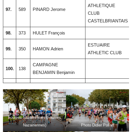
ATHLETIQUE
97.
589
PINARD Jerome
CLUB
CASTELBRIANTAIS
98.
373
HULET François
ESTUAIRE
99.
350
HAMON Adrien
ATHLETIC CLUB
CAMPAGNE
100.
138
BENJAMIN Benjamin
Foulées Nazairiennes (Foulées
Nazairiennes)
Photo Didier Pollart