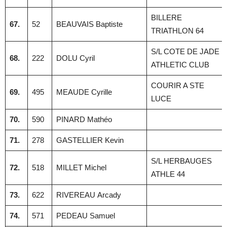
BILLERE
67.
52
BEAUVAIS Baptiste
TRIATHLON 64
S/L COTE DE JADE
68.
222
DOLU Cyril
ATHLETIC CLUB
COURIR A STE
69.
495
MEAUDE Cyrille
LUCE
70.
590
PINARD Mathéo
71.
278
GASTELLIER Kevin
S/L HERBAUGES
72.
518
MILLET Michel
ATHLE 44
73.
622
RIVEREAU Arcady
74.
571
PEDEAU Samuel