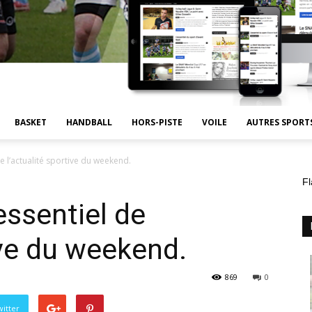
BASKET
HANDBALL
HORS-PISTE
VOILE
AUTRES SPORT
 l’actualité sportive du weekend.
Fl
ssentiel de
ive du weekend.
869
0
itter