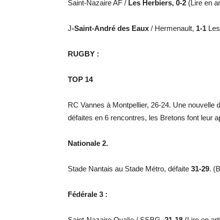
Saint-Nazaire AF /
Les Herbiers, 0-2
(Lire en ar
J
-Saint-André des Eaux
/ Hermenault,
1-1
Les 
RUGBY :
TOP 14
RC Vannes à Montpellier, 26-24. Une nouvelle d
défaites en 6 rencontres, les Bretons font leur 
Nationale 2.
Stade Nantais au Stade Métro, défaite
31-29
. (
Fédérale 3 :
Saint-Nazaire Ovalie / SSBG,
21-18
(Lire en ar