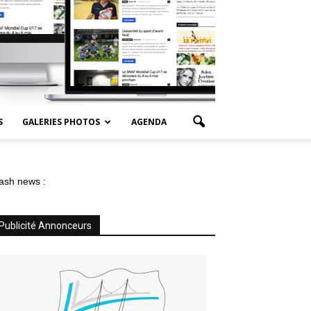
S
GALERIES PHOTOS
AGENDA
ash news :
Publicité Annonceurs