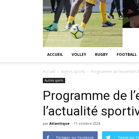
ACCUEIL
VOLLEY
RUGBY
FOOTBALL
Accueil
Autres sports
Programme de l’essentiel de
Autres sports
Programme de l’e
l’actualité sport
par
Atlantique
-
11 octobre 2024
Partager sur Facebook
Tweet sur Tw