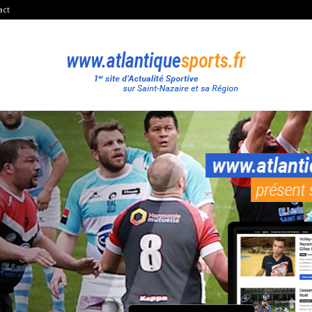
act
Atlantique
Sport