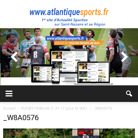
Atlantique
Sport
Accueil
RUGBY Fédérale 3: 31-17 pour le SNO.
_W8A0576
_W8A0576