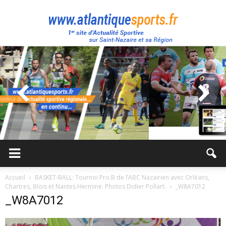
Atlantique
Sport
Accueil
BASKET-BALL: Tournoi Pro.B de l’ABC Nazairien avec Orléans,
Chartres, Blois et Nantes Hermine. Photos Didier Pollart.
_W8A7012
_W8A7012