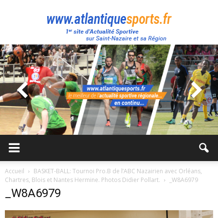
Atlantique
Sport
Accueil
BASKET-BALL: Tournoi Pro.B de l’ABC Nazairien avec Orléans,
Chartres, Blois et Nantes Hermine. Photos Didier Pollart.
_W8A6979
_W8A6979