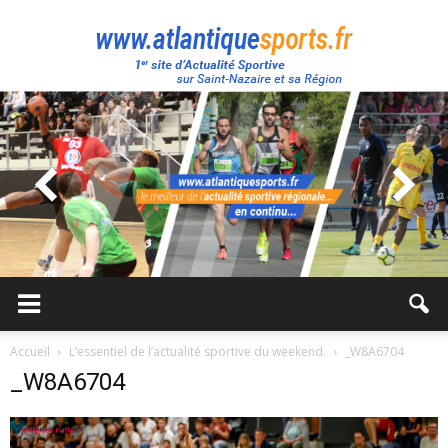
Atlantique
Sport
Accueil
L’essentiel de l’actualité sportive du weekend.
_W8A6704
_W8A6704