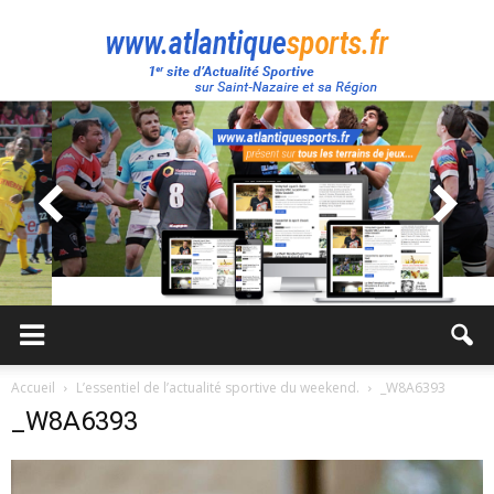
Atlantique
Sport
Accueil
L’essentiel de l’actualité sportive du weekend.
_W8A6393
_W8A6393