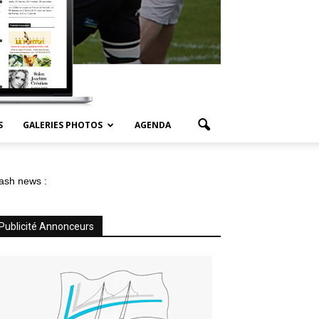
S
GALERIES PHOTOS
AGENDA
ash news :
Publicité Annonceurs