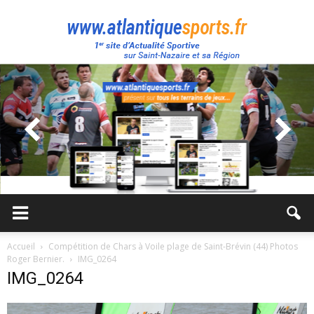
Atlantique
Sport
Accueil
Compétition de Chars à Voile plage de Saint-Brévin (44) Photos
Roger Bernier.
IMG_0264
IMG_0264