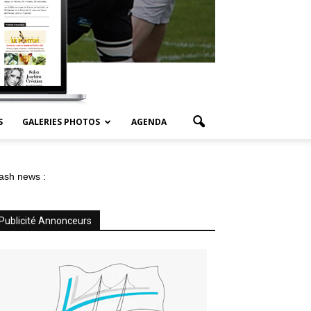
S
GALERIES PHOTOS
AGENDA
ash news :
Publicité Annonceurs