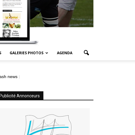
S
GALERIES PHOTOS
AGENDA
ash news :
Publicité Annonceurs