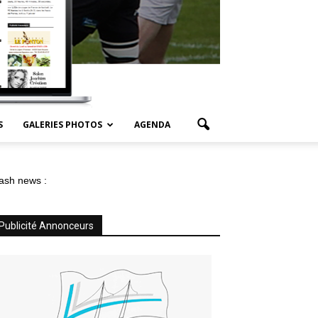
S
GALERIES PHOTOS
AGENDA
ash news :
Publicité Annonceurs