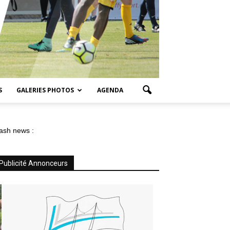
S
GALERIES PHOTOS
AGENDA
ash news :
Publicité Annonceurs