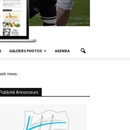
S
GALERIES PHOTOS
AGENDA
ash news :
Publicité Annonceurs