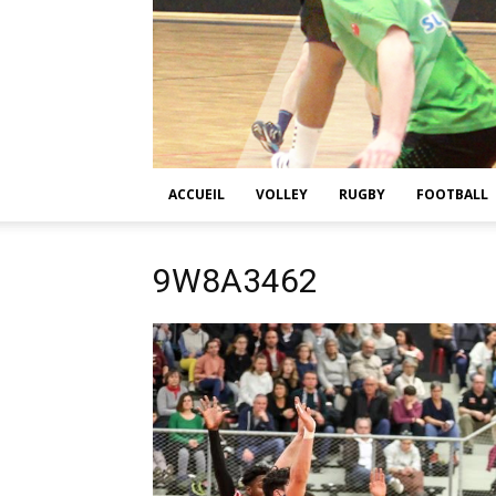
ACCUEIL
VOLLEY
RUGBY
FOOTBALL
9W8A3462