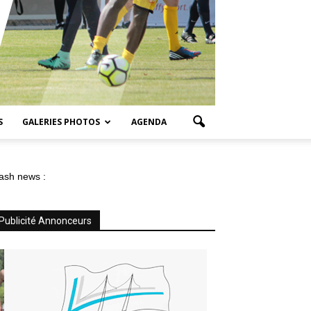
S
GALERIES PHOTOS
AGENDA
ash news :
Publicité Annonceurs