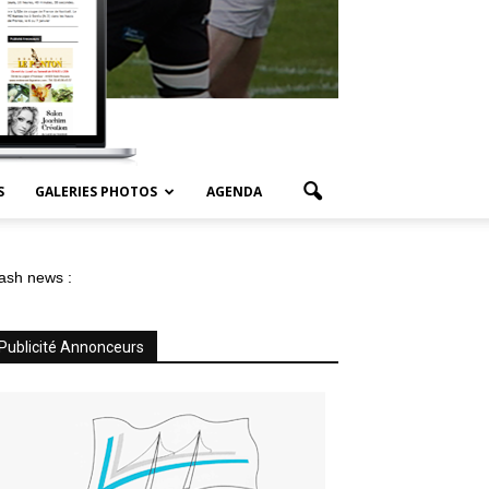
S
GALERIES PHOTOS
AGENDA
ash news :
Publicité Annonceurs