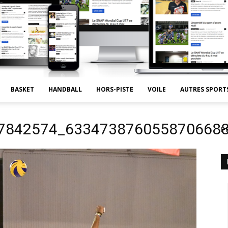
BASKET
HANDBALL
HORS-PISTE
VOILE
AUTRES SPORT
7842574_633473876055870668
Fl