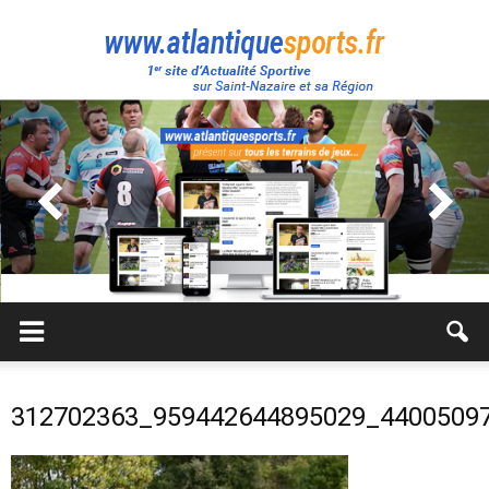
Atlantique
Sport
312702363_959442644895029_4400509