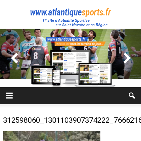
Atlantique
Sport
312598060_1301103907374222_766621