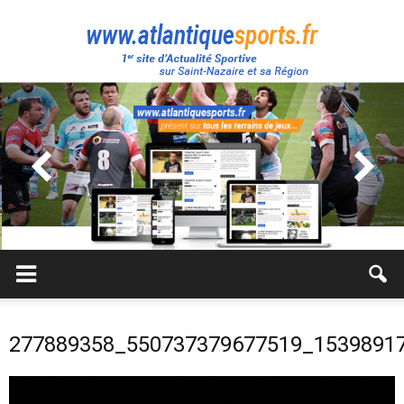
Atlantique
Sport
277889358_550737379677519_1539891