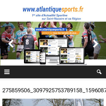
Atlantique
Sport
275859506_3097925753789158_159608