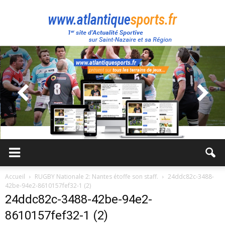
Atlantique
Sport
Accueil
RUGBY Nationale 2: Nantes étoffe son staff.
24ddc82c-3488-
42be-94e2-8610157fef32-1 (2)
24ddc82c-3488-42be-94e2-
8610157fef32-1 (2)