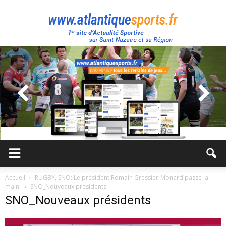
Atlantique
Sport
Accueil
RUGBY, SNO: Le président Romain Gressier-Monard passe la
main.
SNO_Nouveaux présidents
SNO_Nouveaux présidents