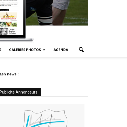
S
GALERIES PHOTOS
AGENDA
ash news :
Publicité Annonceurs