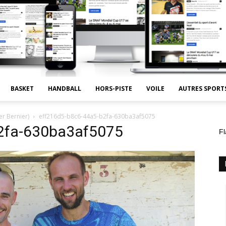
BASKET
HANDBALL
HORS-PISTE
VOILE
AUTRES SPORT
r Bernier)
eff216d5-b8c6-44a5-b2fa-630ba3af5075
2fa-630ba3af5075
Fl