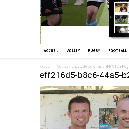
ACCUEIL
VOLLEY
RUGBY
FOOTBALL
Accueil
Course hors stade du Croisic. (PHOTOS Roge
eff216d5-b8c6-44a5-b