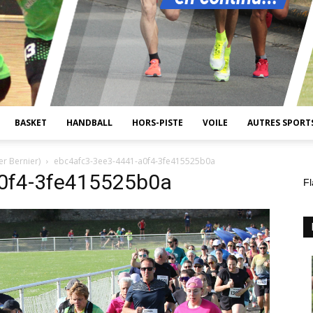
BASKET
HANDBALL
HORS-PISTE
VOILE
AUTRES SPORT
r Bernier)
ebc4afc3-3ee3-4441-a0f4-3fe415525b0a
0f4-3fe415525b0a
Fl