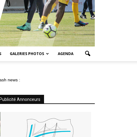
S
GALERIES PHOTOS
AGENDA
ash news :
Publicité Annonceurs