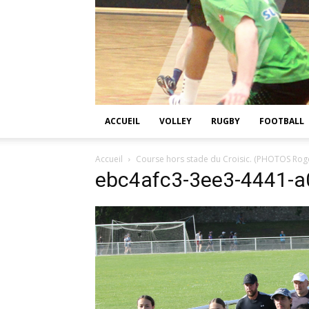
ACCUEIL
VOLLEY
RUGBY
FOOTBALL
Accueil
Course hors stade du Croisic. (PHOTOS Roge
ebc4afc3-3ee3-4441-a