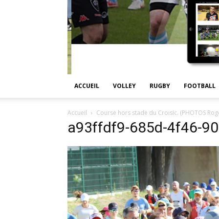
ACCUEIL
VOLLEY
RUGBY
FOOTBALL
Accueil
Course hors stade du Croisic. (PHOTOS Roge
a93ffdf9-685d-4f46-9