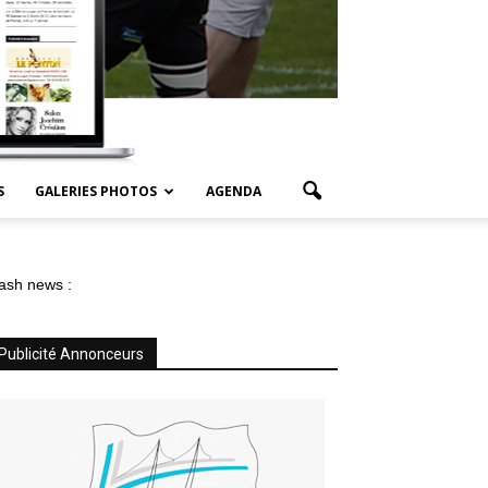
S
GALERIES PHOTOS
AGENDA
ash news :
Publicité Annonceurs