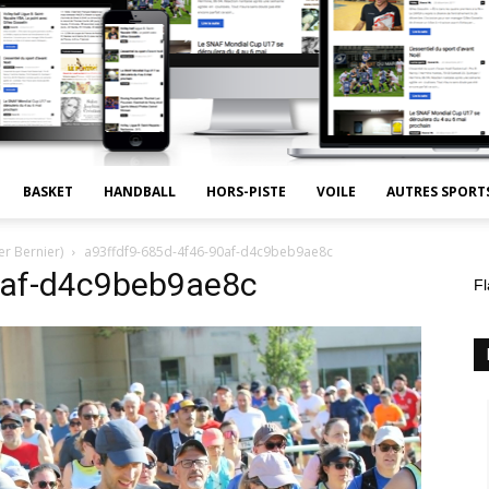
BASKET
HANDBALL
HORS-PISTE
VOILE
AUTRES SPORT
r Bernier)
a93ffdf9-685d-4f46-90af-d4c9beb9ae8c
0af-d4c9beb9ae8c
Fl