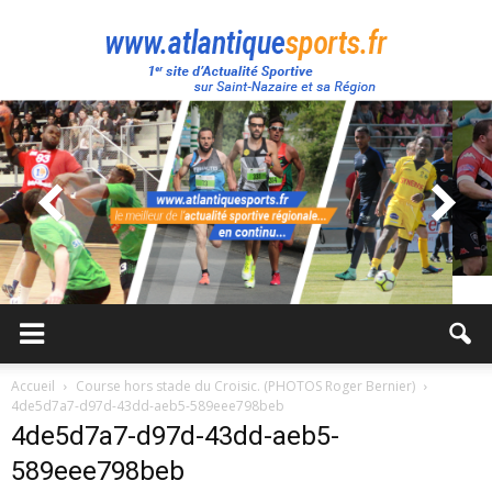
Atlantique
Sport
Accueil
Course hors stade du Croisic. (PHOTOS Roger Bernier)
4de5d7a7-d97d-43dd-aeb5-589eee798beb
4de5d7a7-d97d-43dd-aeb5-
589eee798beb