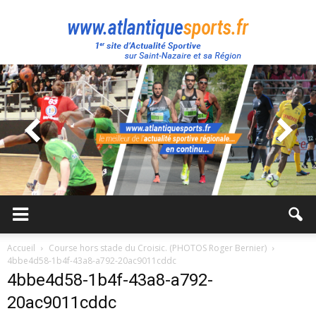
Atlantique
Sport
Accueil
Course hors stade du Croisic. (PHOTOS Roger Bernier)
4bbe4d58-1b4f-43a8-a792-20ac9011cddc
4bbe4d58-1b4f-43a8-a792-
20ac9011cddc