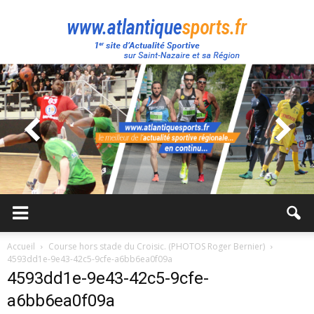
Atlantique
Sport
Accueil
Course hors stade du Croisic. (PHOTOS Roger Bernier)
4593dd1e-9e43-42c5-9cfe-a6bb6ea0f09a
4593dd1e-9e43-42c5-9cfe-
a6bb6ea0f09a