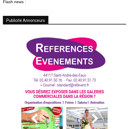
Flash news :
Publicité Annonceurs