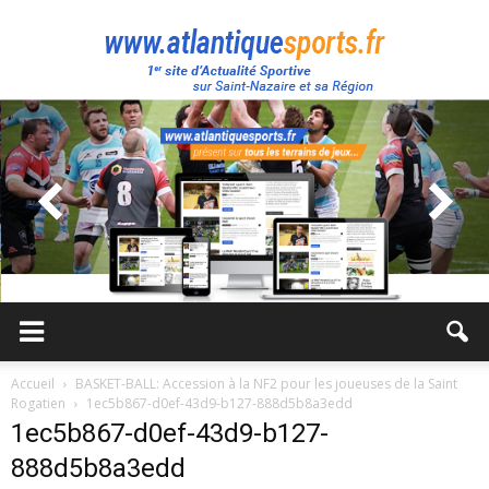
Atlantique
Sport
Accueil
BASKET-BALL: Accession à la NF2 pour les joueuses de la Saint
Rogatien
1ec5b867-d0ef-43d9-b127-888d5b8a3edd
1ec5b867-d0ef-43d9-b127-
888d5b8a3edd