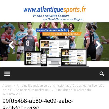
Atlantique
Sport
Accueil
Antoine Rigaudeau en transmission auprès des jeunes licenciés
de la CTC Saint Nazaire Basket Ball
99f054b8-ab80-4e09-aabc-
3c0bf00aa180
99f054b8-ab80-4e09-aabc-
3c0bf00aa180