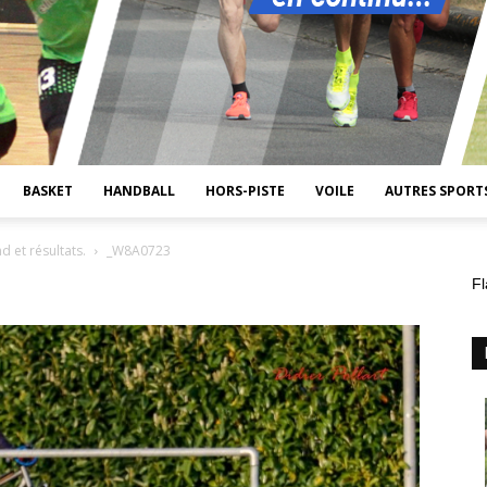
BASKET
HANDBALL
HORS-PISTE
VOILE
AUTRES SPORT
 et résultats.
_W8A0723
Fl