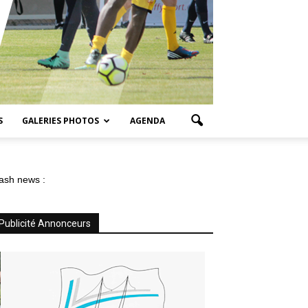
S
GALERIES PHOTOS
AGENDA
ash news :
Publicité Annonceurs