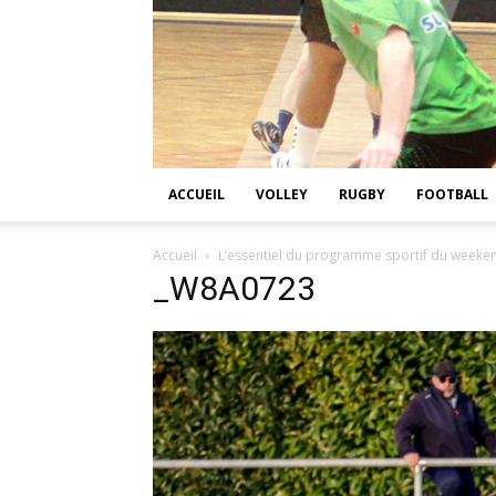
ACCUEIL
VOLLEY
RUGBY
FOOTBALL
Accueil
L’essentiel du programme sportif du weekend
_W8A0723